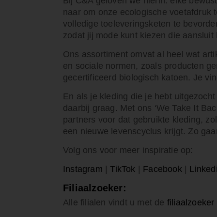
Bij C&A geloven we hierin: elke bewus
naar om onze ecologische voetafdruk t
volledige toeleveringsketen te bevorde
zodat jij mode kunt kiezen die aansluit
Ons assortiment omvat al heel wat arti
en sociale normen, zoals producten ge
gecertificeerd biologisch katoen. Je vi
En als je kleding die je hebt uitgezoch
daarbij graag. Met ons ‘We Take It Bac
partners voor dat gebruikte kleding, zo
een nieuwe levenscyclus krijgt. Zo g
Volg ons voor meer inspiratie op:
Instagram
|
TikTok
|
Facebook
|
Linked
Filiaalzoeker:
Alle filialen vindt u met de
filiaalzoeker